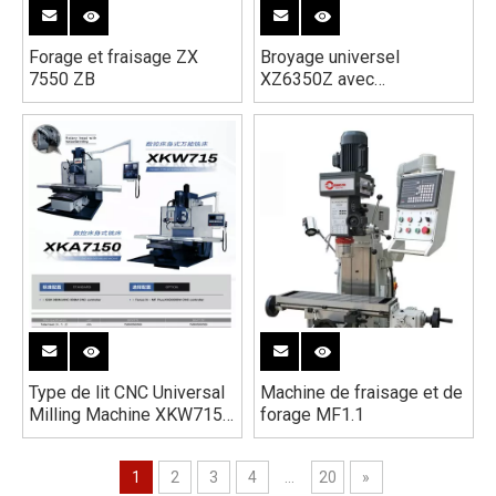
Forage et fraisage ZX
Broyage universel
7550 ZB
XZ6350Z avec
alimentation automatique
de broche
Type de lit CNC Universal
Machine de fraisage et de
Milling Machine XKW715-
forage MF1.1
XKA7150
1
2
3
4
...
20
»