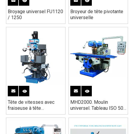
Broyage universel FU1120
Broyeur de tête pivotante
/ 1250
universelle
Tête de vitesses avec
MHD2000. Moulin
fraiseuse à tête
universel. Tableau ISO 50,
horizontale (BF50CW)
2000 mm x 500 mm,
SERVO 3 axes Drive et
aliments,