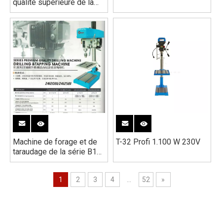
qualité supérieure de la
série B1 Z4125B1
Machine de forage et de
T-32 Profi 1.100 W 230V
taraudage de la série B1
ZS4116B1
1
2
3
4
...
52
»