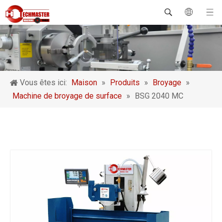
Vous êtes ici:
Maison
»
Produits
»
Broyage
»
Machine de broyage de surface
»
BSG 2040 MC