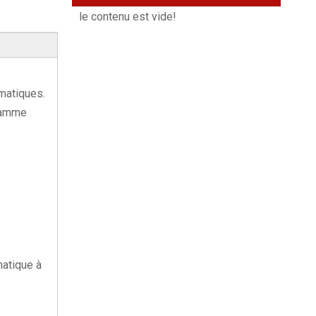
le contenu est vide!
matiques.
 gamme
matique à