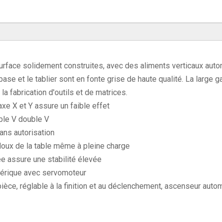
face solidement construites, avec des aliments verticaux auto
base et le tablier sont en fonte grise de haute qualité. La large
a fabrication d'outils et de matrices.
xe X et Y assure un faible effet
uble V double V
ans autorisation
doux de la table même à pleine charge
ée assure une stabilité élevée
mérique avec servomoteur
 pièce, réglable à la finition et au déclenchement, ascenseur auto