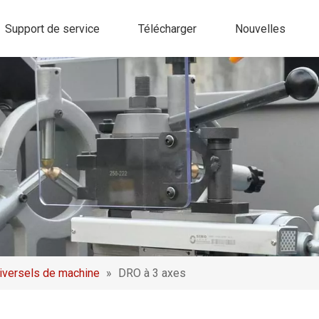
Support de service
Télécharger
Nouvelles
iversels de machine
»
DRO à 3 axes