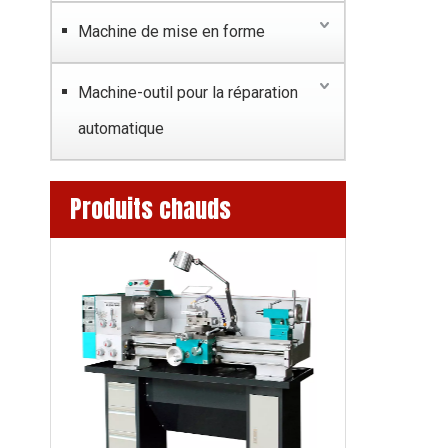
Machine de mise en forme
Machine-outil pour la réparation
automatique
Produits chauds
ZX7025B-VS / XZ7032B-VS
BL270G Lathe 5
Variable -peed