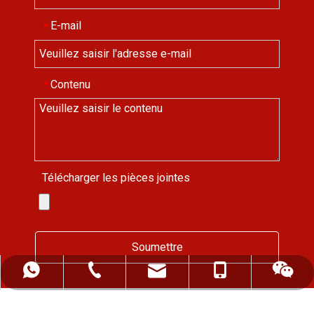
E-mail
*
Contenu
*
Télécharger les pièces jointes
Soumettre
ALFREDCHENG2004@HOTMAIL.COM
+ 86-139-5522-0472
+ 86 13955220472
+ 86-552-2819255