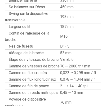
Balancer sur le lit
330 mm
Se balancer sur l'écart
450 mm
Swing sur la diapositive
198 mm
transversale
Largeur du lit
187 mm
Contin de l'alésage de la
MT6
broche
Nez de fuseau
D1- 5
Alésage de la broche
52 mm
Étape des vitesses de broche
Variable
Gamme de vitesses de broche
70 ~ 2000 tr / min
Gamme de flux croisés
0,022 ~ 0,298 mm / R
Gamme de flux longitudinaux
0,078 ~ 1,044 mm / r
Gamme de fils de pouce
2 ~ / 14 ~ 40 tpi
Gamme de threads métriques
0,45 ~ 10 mm
Voyage de diapositive
76 mm
supérieure