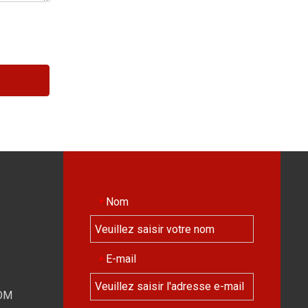
Nom
*
E-mail
*
OM