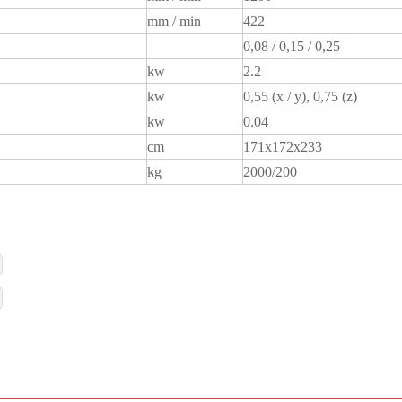
mm / min
422
0,08 / 0,15 / 0,25
kw
2.2
kw
0,55 (x / y), 0,75 (z)
kw
0.04
cm
171x172x233
kg
2000/200