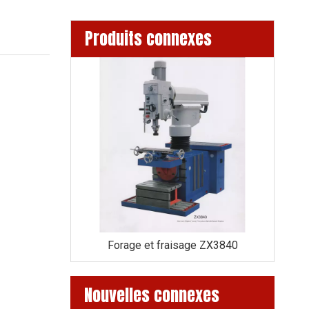
Produits connexes
age ZX3850
Forage et fraisage ZX3840
Fo
Nouvelles connexes