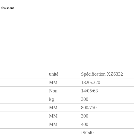
 abaissant.
unité
Spécification XZ6332
MM
1320x320
Non
14/05/63
kg
300
MM
800/750
MM
300
MM
400
ISO40