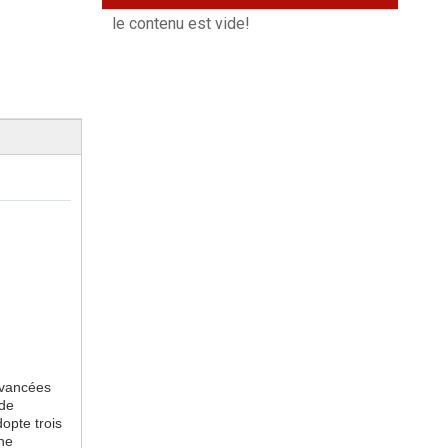
le contenu est vide!
avancées
 de
opte trois
une