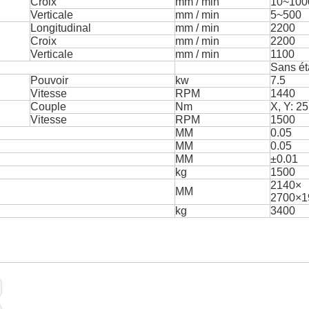
Croix
mm / min
10
~
100
Verticale
mm / min
5
~
500
Longitudinal
mm / min
2200
Croix
mm / min
2200
Verticale
mm / min
1100
Sans é
Pouvoir
kw
7.5
Vitesse
RPM
1440
Couple
Nm
X, Y: 25
Vitesse
RPM
1500
MM
0.05
MM
0.05
MM
±
0.01
kg
1500
2140
×
MM
2700
×
1
kg
3400