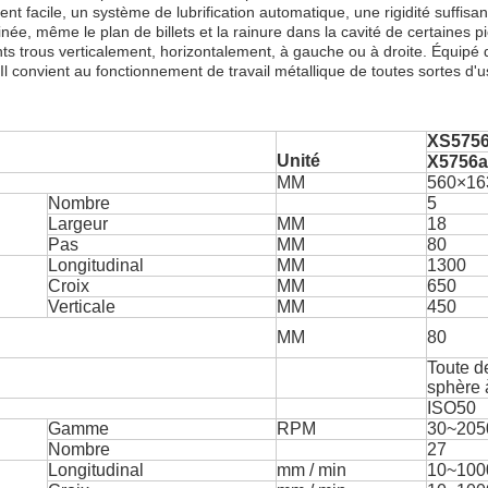
 facile, un système de lubrification automatique, une rigidité suffisant
linée, même le plan de billets et la rainure dans la cavité de certaines p
érents trous verticalement, horizontalement, à gauche ou à droite. Équipé d
. Il convient au fonctionnement de travail métallique de toutes sortes d'
XS5756
Unité
X5756a 
MM
560
×
16
Nombre
5
Largeur
MM
18
Pas
MM
80
Longitudinal
MM
1300
Croix
MM
650
Verticale
MM
450
MM
80
Toute
d
sphère
ISO50
Gamme
RPM
30
~
205
Nombre
27
Longitudinal
mm / min
10
~
100