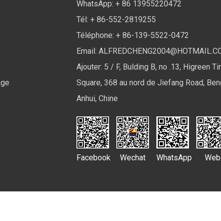
WhatsApp: + 86 13955220472
Tél: + 86-552-2819255
Téléphone: + 86-139-5522-0472
Email:
ALFREDCHENG2004@HOTMAIL.C
Ajouter: 5 / F, Bulding B, no .13, Higreen T
age
Square, 368 au nord de Jiefang Road, Ben
Anhui, Chine
Facebook
Wechat
WhatsApp
Web
Ltd. Tous droits réservés.