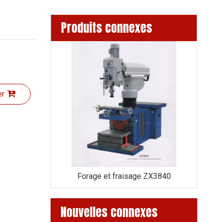
Produits connexes
er
age ZX3850
Forage et fraisage ZX3840
Fo
Nouvelles connexes