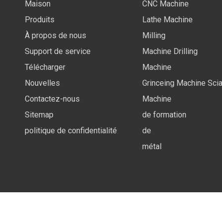
Maison
CNC Machine
Produits
Lathe Machine
À propos de nous
Milling
Support de service
Machine Drilling
Télécharger
Machine
Nouvelles
Grinceing Machine Sci
Contactez-nous
Machine
Sitemap
de formation
politique de confidentialité
de
métal
Copyright ©
2026
Anhui Future International Trading Co., 