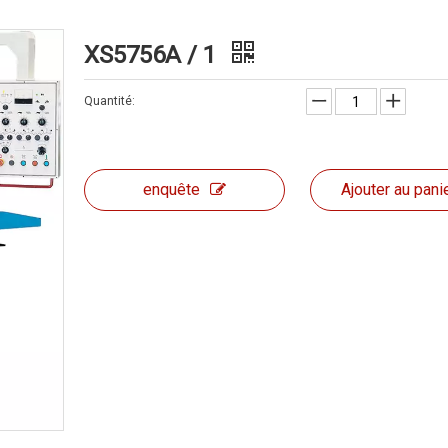
XS5756A / 1
Quantité:
enquête
Ajouter au pani
Forage et frais