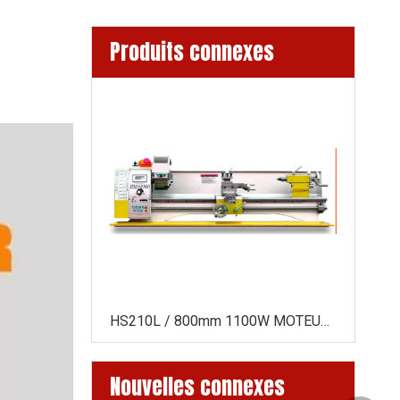
Produits connexes
HS280V / 500 1500W MOTEUR SPING MT5 280 * 500 mm Faire du tour en métal Machin
HS210L / 800mm 1100W MOTEUR sans balay
Nouvelles connexes