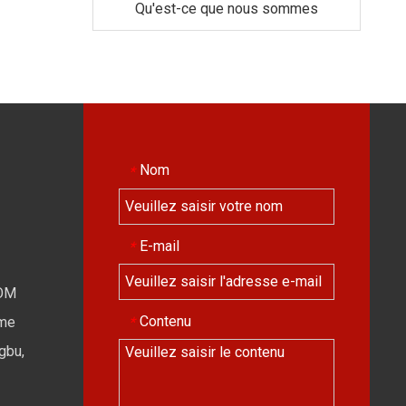
Qu'est-ce que nous sommes
Nom
*
E-mail
*
OM
Contenu
*
ime
gbu,