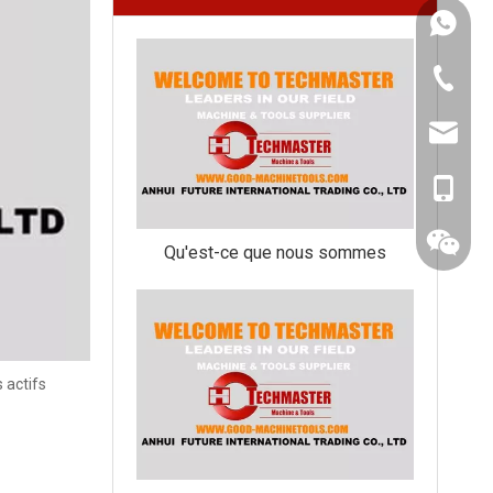
+ 86 13
+ 86-55
ALFRED
+ 86-13
Qu'est-ce que nous sommes
 actifs