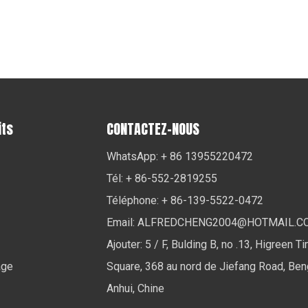
its
CONTACTEZ-NOUS
WhatsApp: + 86 13955220472
Tél: + 86-552-2819255
Téléphone: + 86-139-5522-0472
Email:
ALFREDCHENG2004@HOTMAIL.C
Ajouter: 5 / F, Bulding B, no .13, Higreen T
age
Square, 368 au nord de Jiefang Road, Ben
Anhui, Chine