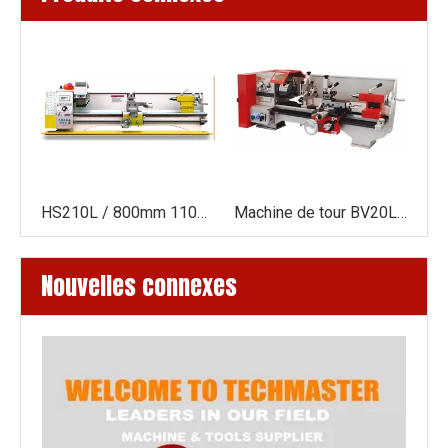
HS280V / 500 1500W MOTEUR SPING MT5 280 * 500 mm Faire du tour en métal Machin
HS210L / 800mm 1100W MOTEUR sans balay
Machine de tour BV20L-1 pour métal
Nouvelles connexes