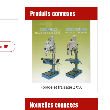
Produits connexes
er
age Z5050
Forage et fraisage ZX50
Mac
Nouvelles connexes