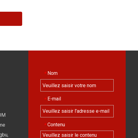
Nom
*
E-mail
*
OM
Contenu
*
ime
gbu,