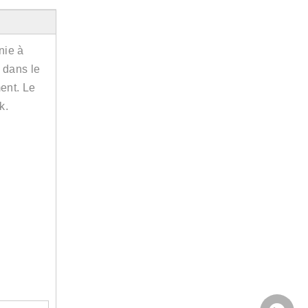
nie à
e dans le
ent. Le
k.