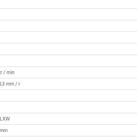
r / min
 0,3 mm / r
 LXW
 mm