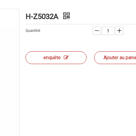
H-Z5032A
Quantité:
enquête
Ajouter au pani
Machine de for