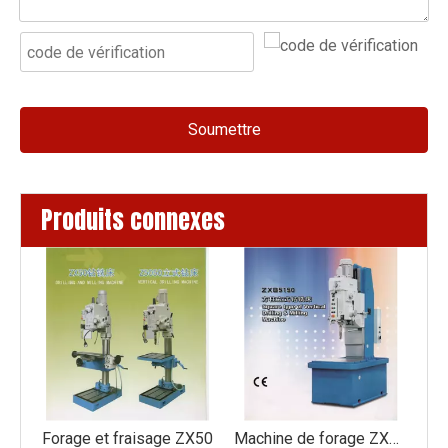
Soumettre
Produits connexes
age et fraisage ZX50
Machine de forage ZXB5150