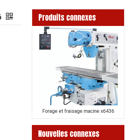
Produits connexes
6
6436A
Forage et fraisage macine x6436
Forage et fra
Nouvelles connexes