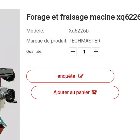
Forage et fraisage macine xq622
Modèle:
Xq6226b
Marque de produit:
TECHMASTER
Quantité:
enquête
Ajouter au panier
Forage et fraisage MacIN X