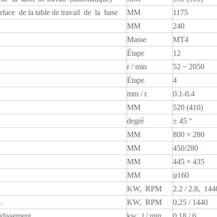
face de la table de travail de la base
MM
1175
MM
240
Masse
MT4
Étape
12
r / min
52 ~ 2050
Étape
4
mm / r
0.1-0.4
MM
520 (410)
degré
± 45 °
MM
800 × 280
MM
450/280
MM
445 × 435
MM
φ160
KW, RPM
2.2 / 2.8, 14
.
KW, RPM
0,25 / 1440
idissement
kw, l / min
0,18 / 6