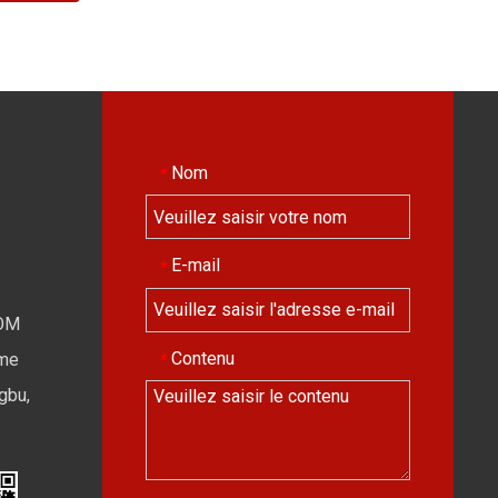
Nom
*
E-mail
*
OM
Contenu
*
ime
gbu,