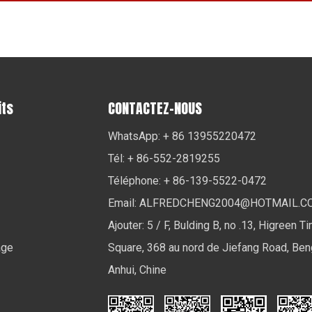
its
CONTACTEZ-NOUS
WhatsApp: + 86 13955220472
Tél: + 86-552-2819255
Téléphone: + 86-139-5522-0472
Email:
ALFREDCHENG2004@HOTMAIL.C
Ajouter: 5 / F, Bulding B, no .13, Higreen T
age
Square, 368 au nord de Jiefang Road, Ben
Anhui, Chine