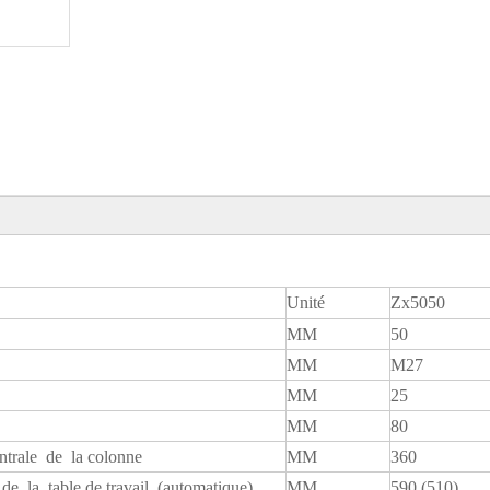
Unité
Zx5050
MM
50
MM
M27
MM
25
MM
80
ntrale de la colonne
MM
360
de la table de travail (automatique)
MM
590 (510)