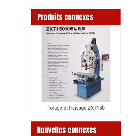
Produits connexes
age ZX7163
Forage et fraisage ZX7150
Fora
Nouvelles connexes