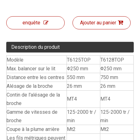
enquête
Ajouter au panier
Description du produit
Modèle
T6125TOP
T6128TOP
Max. balancer sur le lit
Φ250 mm
Φ250 mm
Distance entre les centres
550 mm
750 mm
Alésage de la broche
26 mm
26 mm
Contin de l'alésage de la
MT4
MT4
broche
Gamme de vitesses de
125-2000 tr /
125-2000 tr /
broche
min
min
Coupe à la plume arrière
Mt2
Mt2
Les fils métriques peuvent