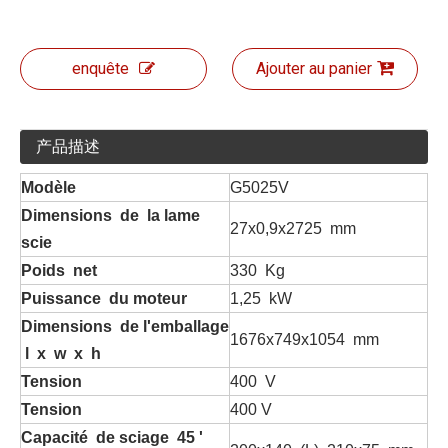
enquête
Ajouter au panier
产品描述
Modèle
G5025V
Dimensions de la lame
27x0,9x2725 mm
scie
Poids net
330 Kg
Puissance du moteur
1,25 kW
Dimensions de l'emballage
1676x749x1054 mm
l x w x h
Tension
400 V
Tension
400 V
Capacité de sciage 45 '