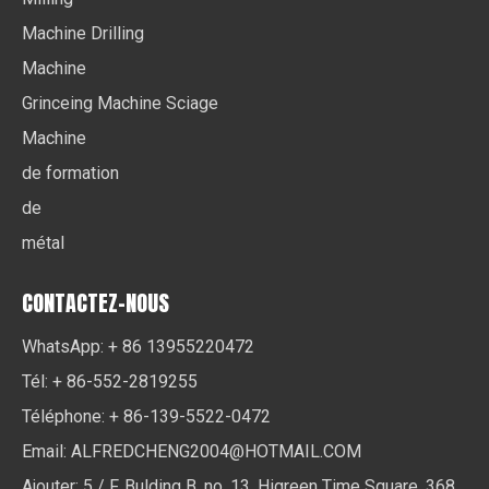
Machine Drilling
Machine
Grinceing Machine Sciage
Machine
de formation
de
métal
CONTACTEZ-NOUS
WhatsApp: + 86 13955220472
Tél: + 86-552-2819255
Téléphone: + 86-139-5522-0472
Email:
ALFREDCHENG2004@HOTMAIL.COM
Ajouter: 5 / F, Bulding B, no .13, Higreen Time Square, 368