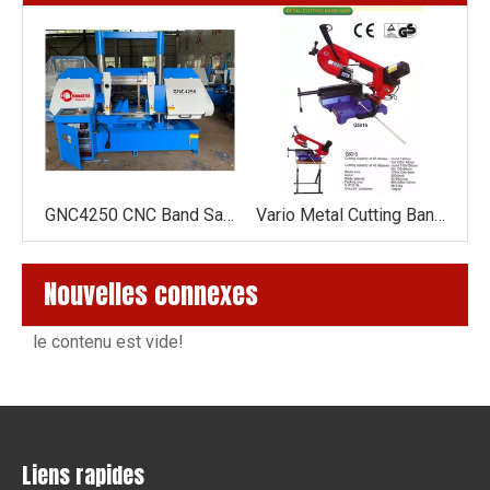
Scie en métal circulaire pneumatique CS275SA / CS315SA / CS350SA
GNC4250 CNC Band Saw Machine avec chargeur automatique
Vario Metal Cutting Band Saw G5015
Nouvelles connexes
le contenu est vide!
Liens rapides