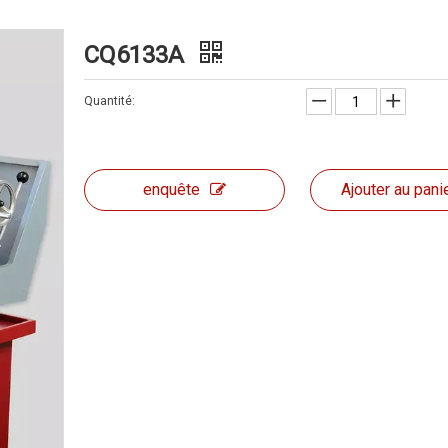
CQ6133A
Quantité:
enquête
Ajouter au pani
Banc Lathe WM210V