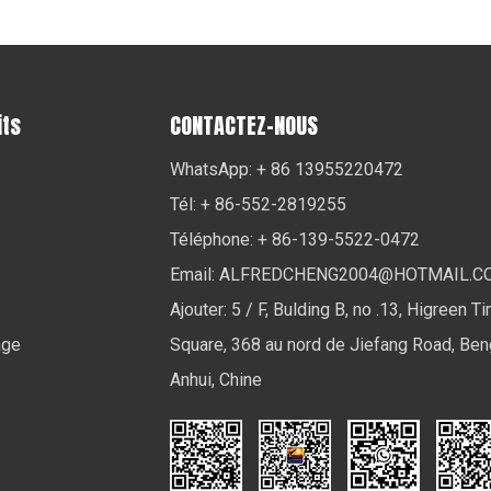
its
CONTACTEZ-NOUS
WhatsApp: + 86 13955220472
Tél: + 86-552-2819255
Téléphone: + 86-139-5522-0472
Email:
ALFREDCHENG2004@HOTMAIL.C
Ajouter: 5 / F, Bulding B, no .13, Higreen T
age
Square, 368 au nord de Jiefang Road, Ben
Anhui, Chine