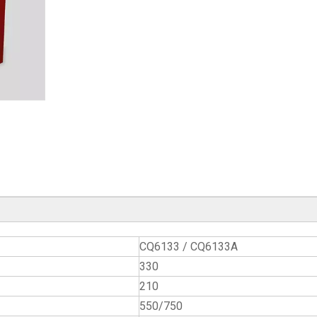
CQ6133 / CQ6133A
330
210
550/750