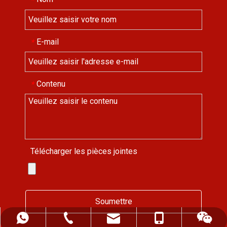
*
E-mail
*
Contenu
*
Télécharger les pièces jointes
Soumettre
ALFREDCHENG2004@HOTMAIL.COM
+ 86-139-5522-0472
+ 86 13955220472
+ 86-552-2819255